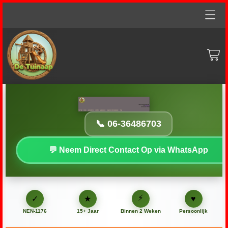
Home
particulieren
zakelijk
gastouders
📞 06-36486703
inspectie-abonnementen
💬 Neem Direct Contact Op via WhatsApp
FAQ
--
⚡
♥
✓
★
NEN-1176
15+ Jaar
Binnen 2 Weken
Persoonlijk