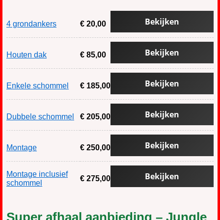
Bekijken
4 grondankers
€ 20,00
Bekijken
Houten dak
€ 85,00
Bekijken
Enkele schommel
€ 185,00
Bekijken
Dubbele schommel
€ 205,00
Bekijken
Montage
€ 250,00
Montage inclusief
Bekijken
€ 275,00
schommel
Super afhaal aanbieding – Jungle