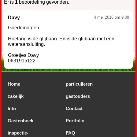
Er is
1
beoordeling gevonden.
Davy
4 mei 2016 om 9:08
Goedemorgen,
Hoelang is de glijbaan. En is de glijbaan met een
wateraansluiting.
Groetjes Davy
0631915122
Home
particulieren
zakelijk
gastouders
Info
Contact
Gastenboek
Portfolio
inspectie-
FAQ