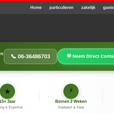
Home
particulieren
zakelijk
gast
en
📞 06-36486703
💬 Neem Direct Cont
⚡
★
15+ Jaar
Binnen 2 Weken
ing & Expertise
Geplaatst & Klaar