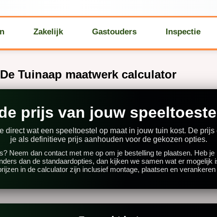
en
Zakelijk
Gastouders
Inspectie
| De Tuinaap maatwerk calculator
de prijs van jouw speeltoeste
e direct wat een speeltoestel op maat in jouw tuin kost. De prijs
je als definitieve prijs aanhouden voor de gekozen opties.
js? Neem dan contact met me op om je bestelling te plaatsen. Heb je no
nders dan de standaardopties, dan kijken we samen wat er mogelijk i
rijzen in de calculator zijn inclusief montage, plaatsen en verankeren bi