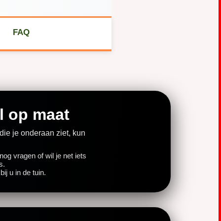
FAQ
l op maat
 die je onderaan ziet, kun
g vragen of wil je net iets
s.
j u in de tuin.