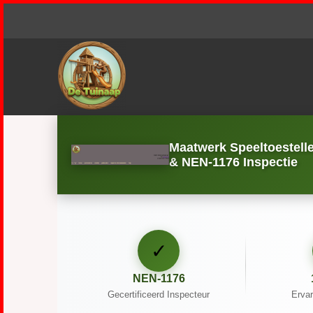
Maatwerk Speeltoestell
& NEN-1176 Inspectie
✓
NEN-1176
Gecertificeerd Inspecteur
Ervar