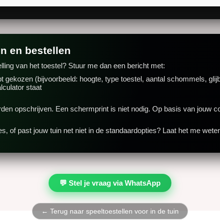
n en bestellen
ling van het toestel? Stuur me dan een bericht met:
ebt gekozen (bijvoorbeeld: hoogte, type toestel, aantal schommels, glij
lculator staat
rden opschrijven. Een schermprint is niet nodig. Op basis van jouw 
es, of past jouw tuin net niet in de standaardopties? Laat het me wet
💬 Stel je vraag via WhatsApp
← Terug naar speeltoestellen voor in de tuin