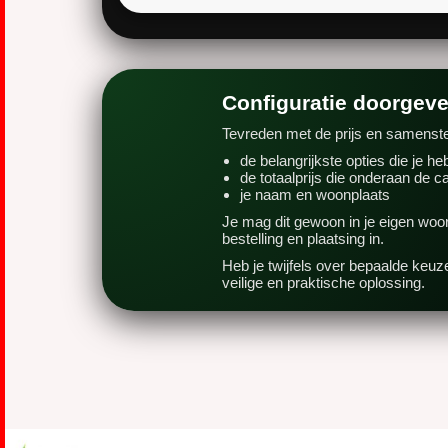
Configuratie doorgeve
Tevreden met de prijs en samenstel
de belangrijkste opties die je h
de totaalprijs die onderaan de ca
je naam en woonplaats
Je mag dit gewoon in je eigen woo
bestelling en plaatsing in.
Heb je twijfels over bepaalde keuz
veilige en praktische oplossing.