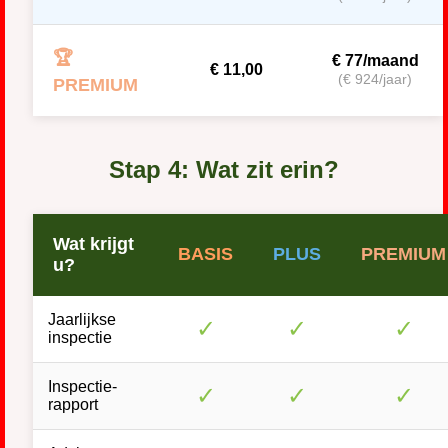
🏆
€ 77/maand
€ 11,00
(€ 924/jaar)
PREMIUM
Stap 4: Wat zit erin?
Wat krijgt
BASIS
PLUS
PREMIUM
u?
Jaarlijkse
✓
✓
✓
inspectie
Inspectie-
✓
✓
✓
rapport