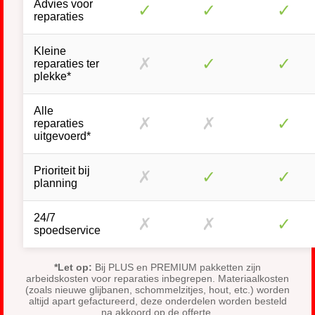
Advies voor
✓
✓
✓
reparaties
Kleine
✗
✓
✓
reparaties ter
plekke*
Alle
✗
✗
✓
reparaties
uitgevoerd*
Prioriteit bij
✗
✓
✓
planning
24/7
✗
✗
✓
spoedservice
*Let op:
Bij PLUS en PREMIUM pakketten zijn
arbeidskosten voor reparaties inbegrepen. Materiaalkosten
(zoals nieuwe glijbanen, schommelzitjes, hout, etc.) worden
altijd apart gefactureerd, deze onderdelen worden besteld
na akkoord op de offerte.