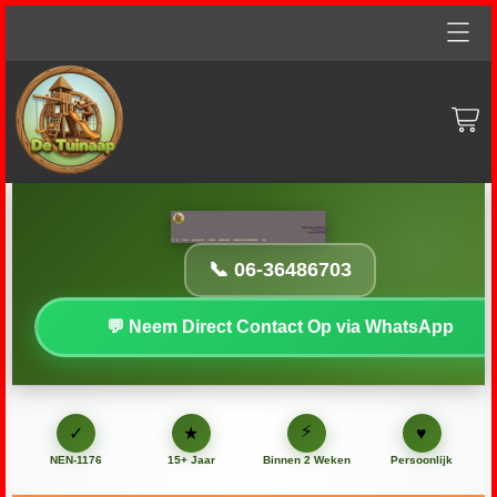
Home
particulieren
zakelijk
gastouders
📞 06-36486703
inspectie-abonnementen
💬 Neem Direct Contact Op via WhatsApp
FAQ
--
⚡
♥
✓
★
NEN-1176
15+ Jaar
Binnen 2 Weken
Persoonlijk