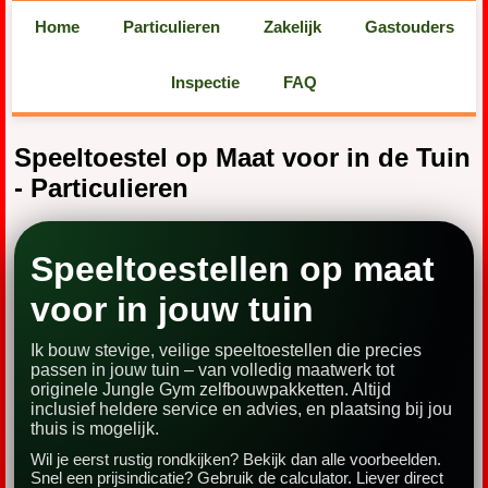
Home
Particulieren
Zakelijk
Gastouders
Inspectie
FAQ
Speeltoestel op Maat voor in de Tuin
- Particulieren
Speeltoestellen op maat
voor in jouw tuin
Ik bouw stevige, veilige speeltoestellen die precies
passen in jouw tuin – van volledig maatwerk tot
originele Jungle Gym zelfbouwpakketten. Altijd
inclusief heldere service en advies, en plaatsing bij jou
thuis is mogelijk.
Wil je eerst rustig rondkijken? Bekijk dan alle voorbeelden.
Snel een prijsindicatie? Gebruik de calculator. Liever direct