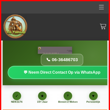
Home
particulieren
zakelijk
gastouders
📞 06-36486703
inspectie-abonnementen
💬 Neem Direct Contact Op via WhatsApp
FAQ
--
⚡
♥
✓
★
NEN-1176
15+ Jaar
Binnen 2 Weken
Persoonlijk