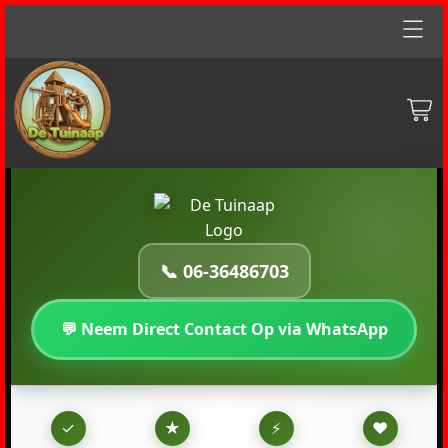
Home
particulieren
zakelijk
gastouders
inspectie-abonnementen
📞 06-36486703
FAQ
💬 Neem Direct Contact Op via WhatsApp
--
✓
★
⚡
♥