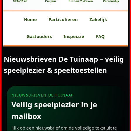
NEN-1176
15+ Jaar
Binnen 2 Weken
Persoonlijk
Home
Particulieren
Zakelijk
Gastouders
Inspectie
FAQ
Nieuwsbrieven De Tuinaap – veilig
speelplezier & speeltoestellen
NIEUWSBRIEVEN DE TUINAAP
Veilig speelplezier in je
mailbox
Klik op een nieuwsbrief om de volledige tekst uit te