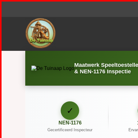
Maatwerk Speeltoestell
& NEN-1176 Inspectie
✓
NEN-1176
Gecertificeerd Inspecteur
Ervar