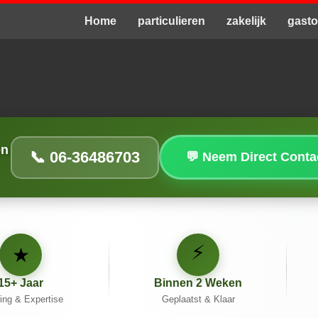
Home
particulieren
zakelijk
gast
en
📞 06-36486703
💬 Neem Direct Cont
⚡
★
15+ Jaar
Binnen 2 Weken
ing & Expertise
Geplaatst & Klaar