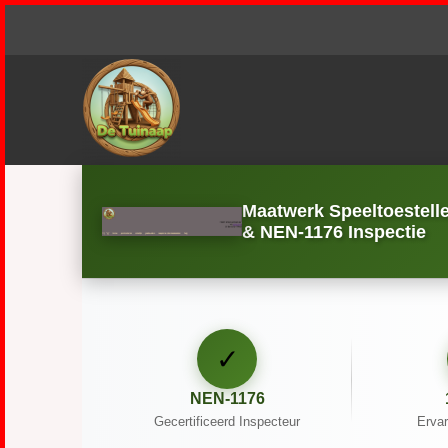
Maatwerk Speeltoestell
& NEN-1176 Inspectie
✓
NEN-1176
Gecertificeerd Inspecteur
Ervar