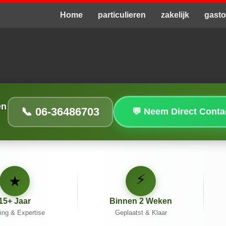
Home
particulieren
zakelijk
gast
en
📞 06-36486703
💬 Neem Direct Cont
⚡
★
15+ Jaar
Binnen 2 Weken
ing & Expertise
Geplaatst & Klaar